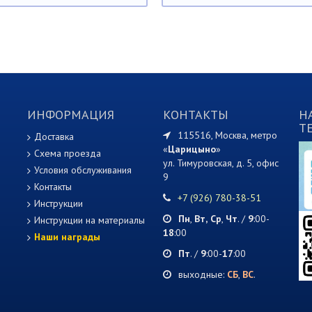
ИНФОРМАЦИЯ
КОНТАКТЫ
Н
T
115516, Москва, метро
Доставка
«
Царицыно
»
Схема проезда
ул. Тимуровская, д. 5, офис
Условия обслуживания
9
Контакты
+7 (926) 780-38-51
Инструкции
Пн
,
Вт,
Ср
,
Чт
. /
9
:00-
Инструкции на материалы
18
:00
Наши награды
Пт
. /
9
:00-
17
:00
выходные:
СБ
,
ВС
.