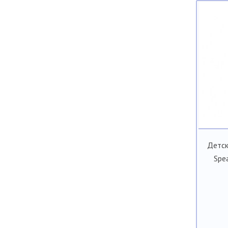
Детск
Spe