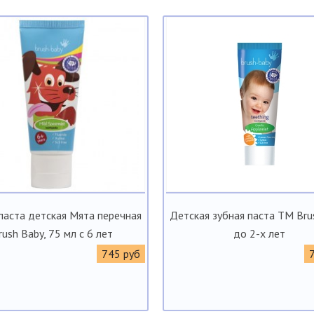
паста детская Мята перечная
Детская зубная паста TM Bru
rush Baby, 75 мл с 6 лет
до 2-х лет
745 руб