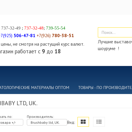
)
737-32-49
;
737-32-48
;
739-55-54
+7(925)
506-47-81
+7(926)
780-38-51
Лучшие выставоч
цены, не смотря на растущий курс валют.
шоуруме !
газин работает с
9
до
18
АТОЛОГИЧЕСКИЕ МАТЕРИАЛЫ ОПТОМ
ТОВАРЫ - ПО ПРОИЗВОДИТ
BABY LTD, UK.
ать по:
Производитель:
Вид:
овара +/-
Brushbaby ltd, UK.