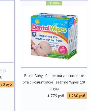
СКИДКА
тель
Brush Baby - Салфетки для полости
t
рта с ксилитолом Teething Wipes (28
180 руб
штук)
1 779 руб
1 280 руб