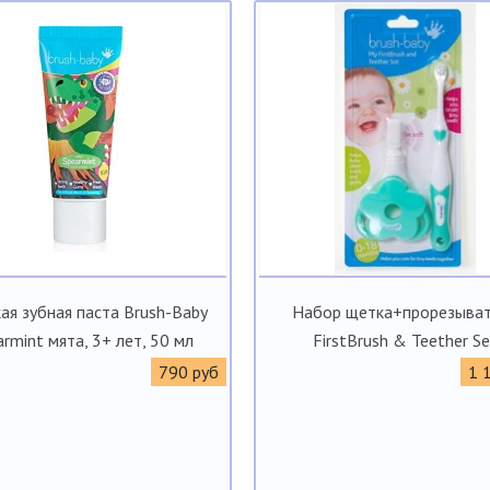
ая зубная паста Brush-Baby
Набор щетка+прорезыва
armint мята, 3+ лет, 50 мл
FirstBrush & Teether Se
790 руб
1 