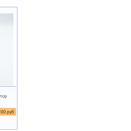
атор
700 руб