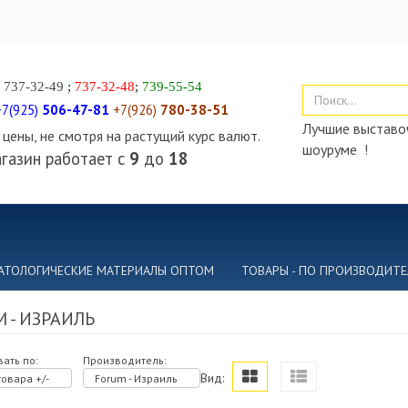
)
737-32-49
;
737-32-48
;
739-55-54
+7(925)
506-47-81
+7(926)
780-38-51
Лучшие выставоч
цены, не смотря на растущий курс валют.
шоуруме !
газин работает с
9
до
18
АТОЛОГИЧЕСКИЕ МАТЕРИАЛЫ ОПТОМ
ТОВАРЫ - ПО ПРОИЗВОДИТ
 - ИЗРАИЛЬ
ать по:
Производитель:
Вид:
овара +/-
Forum - Израиль