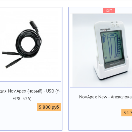
ХИТ
ля Nov Apex (новый) - USB (Y-
NovApex New - Апекслок
EP8-525)
5 800 руб
34 