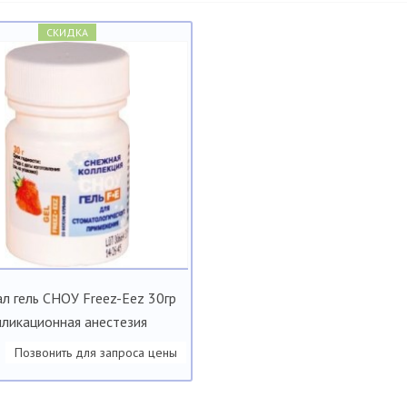
СКИДКА
л гель СНОУ Freez-Eez 30гр
пликационная анестезия
Позвонить для запроса цены