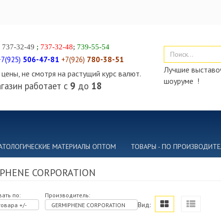
)
737-32-49
;
737-32-48
;
739-55-54
+7(925)
506-47-81
+7(926)
780-38-51
Лучшие выставоч
цены, не смотря на растущий курс валют.
шоуруме !
газин работает с
9
до
18
АТОЛОГИЧЕСКИЕ МАТЕРИАЛЫ ОПТОМ
ТОВАРЫ - ПО ПРОИЗВОДИТ
PHENE CORPORATION
ать по:
Производитель:
Вид:
овара +/-
GERMIPHENE CORPORATION