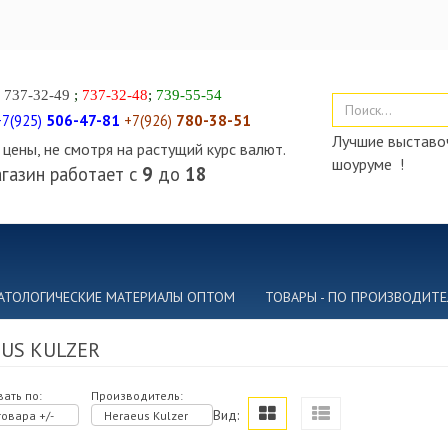
)
737-32-49
;
737-32-48
;
739-55-54
+7(925)
506-47-81
+7(926)
780-38-51
Лучшие выставоч
цены, не смотря на растущий курс валют.
шоуруме !
газин работает с
9
до
18
АТОЛОГИЧЕСКИЕ МАТЕРИАЛЫ ОПТОМ
ТОВАРЫ - ПО ПРОИЗВОДИТ
US KULZER
ать по:
Производитель:
Вид:
овара +/-
Heraeus Kulzer