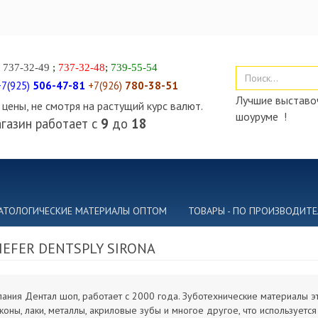
)
737-32-49
;
737-32-48
;
739-55-54
+7(925)
506-47-81
+7(926)
780-38-51
Лучшие выставоч
цены, не смотря на растущий курс валют.
шоуруме !
газин работает с
9
до
18
АТОЛОГИЧЕСКИЕ МАТЕРИАЛЫ ОПТОМ
ТОВАРЫ - ПО ПРОИЗВОДИТ
IEFER DENTSPLY SIRONA
ания Дентал шоп, работает с 2000 года. Зуботехнические материалы это
коны, лаки, металлы, акриловые зубы и многое другое, что используетс