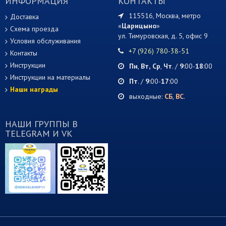
ИНФОРМАЦИЯ
КОНТАКТЫ
115516, Москва, метро
Доставка
«
Царицыно
»
Схема проезда
ул. Тимуровская, д. 5, офис 9
Условия обслуживания
+7 (926) 780-38-51
Контакты
Инструкции
Пн
,
Вт,
Ср
,
Чт
. /
9
:00-
18
:00
Инструкции на материалы
Пт
. /
9
:00-
17
:00
Наши награды
выходные:
СБ
,
ВС
.
НАШИ ГРУППЫ В
TELEGRAM И VK