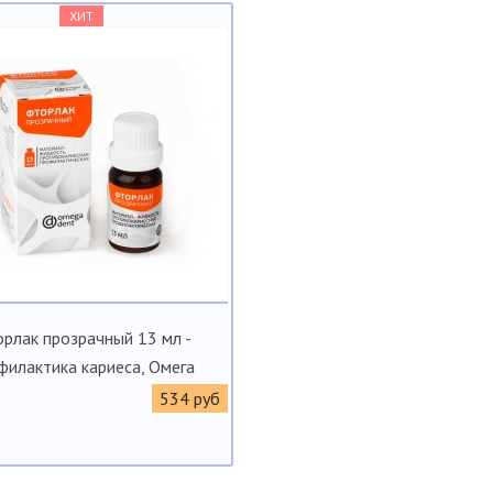
ХИТ
рлак прозрачный 13 мл -
филактика кариеса, Омега
534 руб