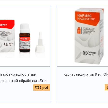
Гваяфен жидкость для
Кариес индикатор 8 мл О
ептической обработки 13мл
335 руб