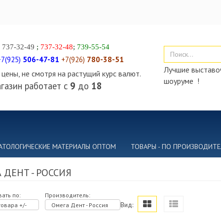
)
737-32-49
;
737-32-48
;
739-55-54
+7(925)
506-47-81
+7(926)
780-38-51
Лучшие выставоч
цены, не смотря на растущий курс валют.
шоуруме !
газин работает с
9
до
18
АТОЛОГИЧЕСКИЕ МАТЕРИАЛЫ ОПТОМ
ТОВАРЫ - ПО ПРОИЗВОДИТ
 ДЕНТ - РОССИЯ
ать по:
Производитель:
Вид:
овара +/-
Омега Дент - Россия