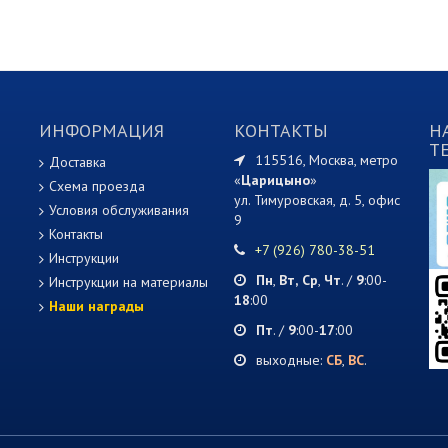
ИНФОРМАЦИЯ
КОНТАКТЫ
Н
T
115516, Москва, метро
Доставка
«
Царицыно
»
Схема проезда
ул. Тимуровская, д. 5, офис
Условия обслуживания
9
Контакты
+7 (926) 780-38-51
Инструкции
Пн
,
Вт,
Ср
,
Чт
. /
9
:00-
Инструкции на материалы
18
:00
Наши награды
Пт
. /
9
:00-
17
:00
выходные:
СБ
,
ВС
.