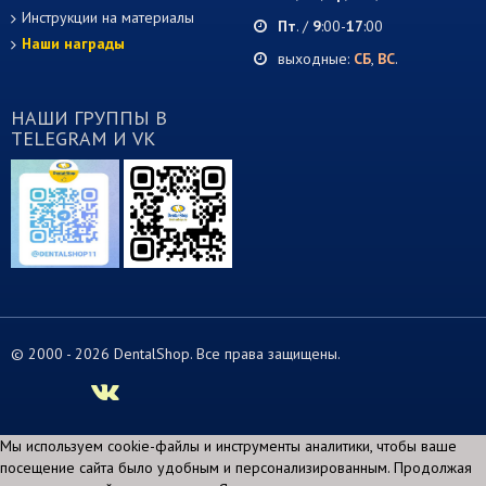
Инструкции на материалы
Пт
. /
9
:00-
17
:00
Наши награды
выходные:
СБ
,
ВС
.
НАШИ ГРУППЫ В
TELEGRAM И VK
© 2000 -
2026 DentalShop. Все права защищены.
Мы используем cookie-файлы и инструменты аналитики, чтобы ваше
посещение сайта было удобным и персонализированным. Продолжая