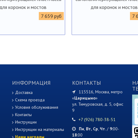
для коронок и мостов
для коронок и мостов
7 659 руб
7 
ИНФОРМАЦИЯ
КОНТАКТЫ
Н
T
115516, Москва, метро
Доставка
«
Царицыно
»
Схема проезда
ул. Тимуровская, д. 5, офис
Условия обслуживания
9
Контакты
+7 (926) 780-38-51
Инструкции
Пн
,
Вт,
Ср
,
Чт
. /
9
:00-
Инструкции на материалы
18
:00
Наши награды