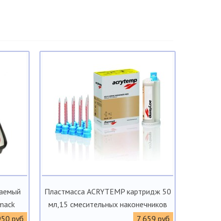
даемый
Пластмасса ACRYTEMP картридж 50
mack
мл,15 смесительных наконечников
950 руб
7 659 руб