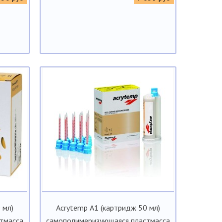
 мл)
Acrytemp А1 (картридж 50 мл)
тмасса
самополимеризующаяся пластмасса