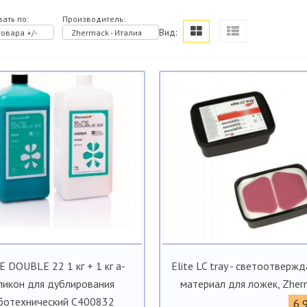
ать по:
Производитель:
Вид:
овара +/-
Zhermack - Италия
E DOUBLE 22 1 кг + 1 кг а-
Elite LC tray - cветоотверж
ликон для дублирования
материал для ложек, Zher
ботехнический С400832
6 