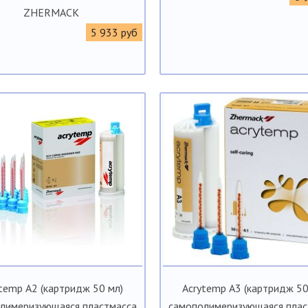
ZHERMACK
5 933 руб
temp А2 (картридж 50 мл)
Acrytemp А3 (картридж 50
лимеризующаяся пластмасса
самополимеризующаяся плас