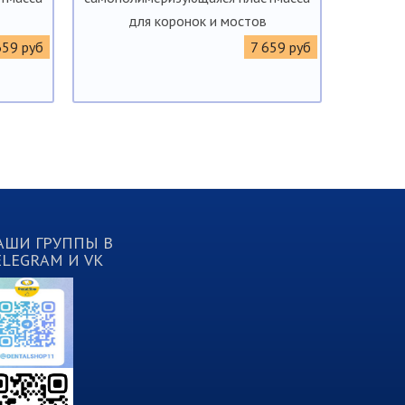
для коронок и мостов
659 руб
7 659 руб
АШИ ГРУППЫ В
ELEGRAM И VK