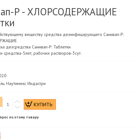
вап-Р - ХЛОРСОДЕРЖАЩИЕ
тки
ействующему веществу средства дезинфицирующего Санивап-Р:
ЕРЖАЩИЕ
ка дезсредства Санивап-Р: Таблетки
и средства-5лет, рабочих растворов-3сут.
0020
ль: Наутимекс Индастри
прос по этому товару