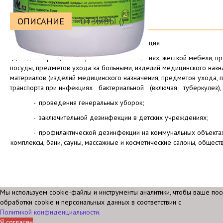
ОПИСАНИЕ
ОТЗЫВЫ ()
Санивап-Р
таблетки (300шт)/Наутимекс, Швеция
Для
дезинфекции поверхностей в помещениях, жесткой мебели, п
посуды, предметов ухода за больными, изделий медицинского назнач
материалов (изделий медицинского назначения, предметов ухода, п
транспорта при инфекциях бактериальной (включая туберкулез),
-
проведения генеральных уборок;
-
заключительной дезинфекции в детских учреждениях;
-
профилактической дезинфекции на коммунальных объектах
комплексы, бани, сауны, массажные и косметические салоны, общес
Мы используем cookie-файлы и инструменты аналитики, чтобы ваше по
обработки cookie и персональных данных в соответствии с
Политикой конфиденциальности.
Я согласен