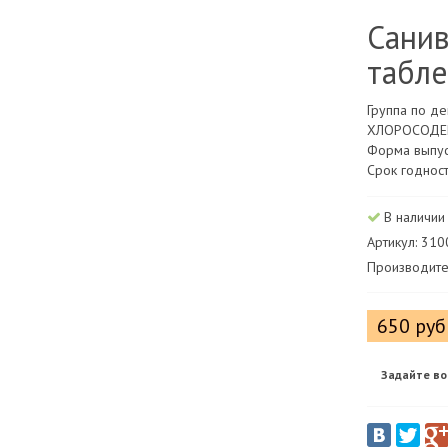
Сани
табле
Группа по д
ХЛОРОСОД
Форма выпус
Срок годност
В наличии
Артикул: 31
Производите
650 руб
Задайте во