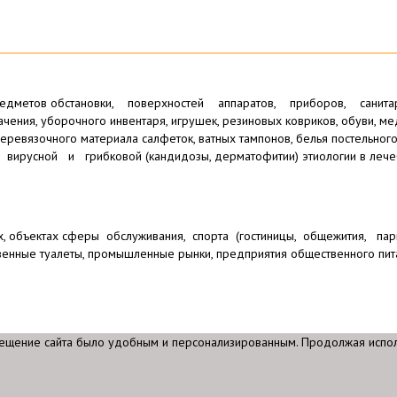
редметов обстановки, поверхностей аппаратов, приборов, санитарн
ения, уборочного инвентаря, игрушек, резиновых ковриков, обуви, медиц
еревязочного материала салфеток, ватных тампонов, белья постельног
 вирусной и грибковой (кандидозы, дерматофитии) этиологии в лече
, объектах сферы обслуживания, спорта (гостиницы, общежития, парик
твенные туалеты, промышленные рынки, предприятия общественного пит
сещение сайта было удобным и персонализированным. Продолжая исполь