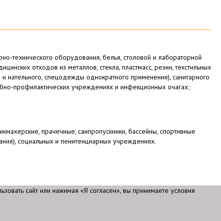
о-технического оборудования, белья, столовой и лабораторной
инских отходов из металлов, стекла, пластмасс, резин, текстильных
о и нательного, спецодежды однократного применения), санитарного
бно-профилактических учреждениях и инфекционных очагах;
махерские, прачечные, санпропускники, бассейны, спортивные
ания), социальных и пенитенциарных учреждениях.
зовать сайт или нажимая «Я согласен», вы принимаете условия