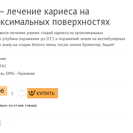
– лечение кариеса на
ксимальных поверхностях
вное лечение ранних стадий кариеса на проксимальных
х (глубина поражения до D1*) и поражений эмали на вестибулярных
 (напр.на стадии белого пятна, после снятия брекетов). Акция!
ичии
0341
ль: DMG - Германия
уб
прос по этому товару