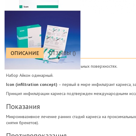
ОПИСАНИЕ
ОТЗЫВЫ ()
ICON – лечение кариеса на апроксимальных поверхностях.
Набор Айкон одинарный.
Icon (infiltration concept)
– первый в мире инфильтрант кариеса, з
Принцип инфильтрации кариеса подтвержден международными исс
Показания
Микроинвазивное лечение ранних стадий кариеса на проксимальных 
снятия брекетов).
Противопоказания