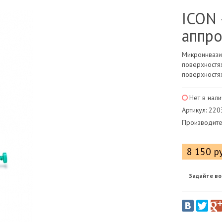
ICON 
аппро
Микроинвази
поверхностя
поверхностях
Нет в нал
Артикул: 22
Производите
8 150 р
Задайте во