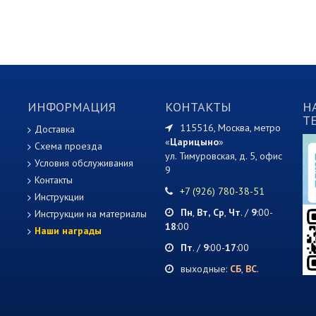
ИНФОРМАЦИЯ
КОНТАКТЫ
Н
T
115516, Москва, метро
Доставка
«
Царицыно
»
Схема проезда
ул. Тимуровская, д. 5, офис
Условия обслуживания
9
Контакты
+7 (926) 780-38-51
Инструкции
Пн
,
Вт,
Ср
,
Чт
. /
9
:00-
Инструкции на материалы
18
:00
Наши награды
Пт
. /
9
:00-
17
:00
выходные:
СБ
,
ВС
.