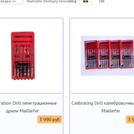
Вид:
овара -/+
Mailliefer Dentsply Sirona
ration Drill пенетрационные
Calibrating Drill калибровочн
дрили Mailliefer
Maiiliefer
3 990 руб
3 