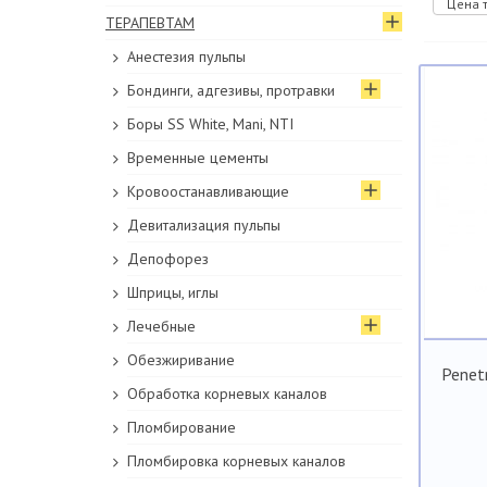
Цена т
ТЕРАПЕВТАМ
Анестезия пульпы
Бондинги, адгезивы, протравки
Боры SS White, Mani, NTI
Временные цементы
Кровоостанавливающие
Девитализация пульпы
Депофорез
Шприцы, иглы
Лечебные
Обезжиривание
Penet
Обработка корневых каналов
Пломбирование
Пломбировка корневых каналов