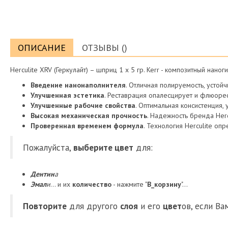
ОПИСАНИЕ
ОТЗЫВЫ ()
Herculite XRV (Геркулайт) – шприц 1 х 5 гр. Kerr - композитный нано
Введение нанонаполнителя
. Отличная полируемость, устойч
Улучшенная эстетика
. Реставрация опалесцирует и флюоре
Улучшенные рабочие свойства
. Оптимальная консистенция,
Высокая механическая прочность
. Надежность бренда Herc
Проверенная временем формула
. Технология Herculite оп
Пожалуйста,
выберите цвет
для:
Дентин
а
Эмал
и
... и их
количество
- нажмите "
В_корзину
"...
Повторите
для другого
слоя
и его
цвет
ов, если Ва