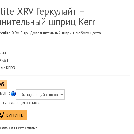
lite ХRV Геркулайт –
нительный шприц Kerr
rculite XRV 5 гр. Дополнительный шприц любого цвета.
ичии
22861
ль: KERR
уб
БОР :
 выпадающего списка
прос по этому товару