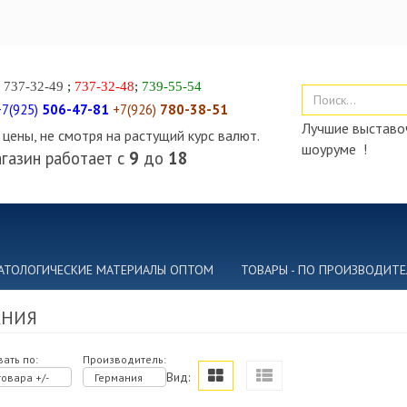
)
737-32-49
;
737-32-48
;
739-55-54
+7(925)
506-47-81
+7(926)
780-38-51
Лучшие выставоч
цены, не смотря на растущий курс валют.
шоуруме !
газин работает с
9
до
18
АТОЛОГИЧЕСКИЕ МАТЕРИАЛЫ ОПТОМ
ТОВАРЫ - ПО ПРОИЗВОДИТ
АНИЯ
ать по:
Производитель:
Вид:
овара +/-
Германия