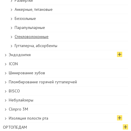
Развертки
Анкерные, титановые
Беззольные
Парапульпарные
Стекловолоконные
Гуттаперча, абсорбенты
Эндодонтия
ICON
Шинирование зубов
Пломбирование горячей гуттаперчей
BISCO
Небулайзеры
Clinpro 3M
Изоляция полости рта
ОРТОПЕДАМ