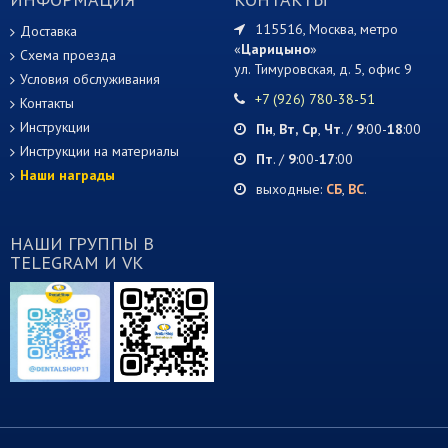
115516, Москва, метро
Доставка
«
Царицыно
»
Схема проезда
ул. Тимуровская, д. 5, офис 9
Условия обслуживания
+7 (926) 780-38-51
Контакты
Инструкции
Пн
,
Вт,
Ср
,
Чт
. /
9
:00-
18
:00
Инструкции на материалы
Пт
. /
9
:00-
17
:00
Наши награды
выходные:
СБ
,
ВС
.
НАШИ ГРУППЫ В
TELEGRAM И VK