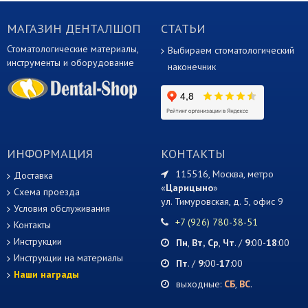
МАГАЗИН ДЕНТАЛШОП
СТАТЬИ
Стоматологические материалы,
Выбираем стоматологический
инструменты и оборудование
наконечник
ИНФОРМАЦИЯ
КОНТАКТЫ
115516, Москва, метро
Доставка
«
Царицыно
»
Схема проезда
ул. Тимуровская, д. 5, офис 9
Условия обслуживания
+7 (926) 780-38-51
Контакты
Инструкции
Пн
,
Вт,
Ср
,
Чт
. /
9
:00-
18
:00
Инструкции на материалы
Пт
. /
9
:00-
17
:00
Наши награды
выходные:
СБ
,
ВС
.