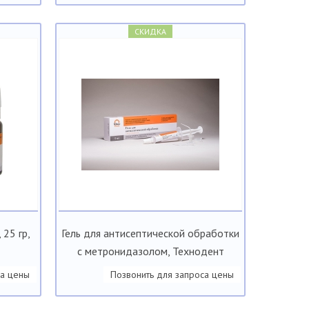
СКИДКА
25 гр,
Гель для антисептической обработки
с метронидазолом, Технодент
са цены
Позвонить для запроса цены