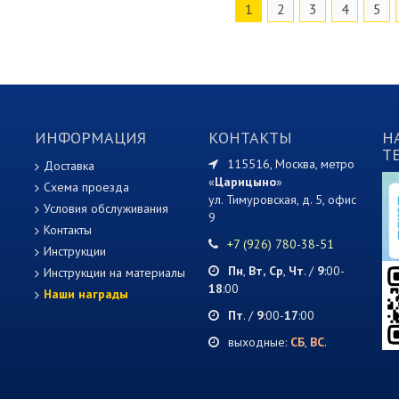
1
2
3
4
5
ИНФОРМАЦИЯ
КОНТАКТЫ
Н
T
115516, Москва, метро
Доставка
«
Царицыно
»
Схема проезда
ул. Тимуровская, д. 5, офис
Условия обслуживания
9
Контакты
+7 (926) 780-38-51
Инструкции
Пн
,
Вт,
Ср
,
Чт
. /
9
:00-
Инструкции на материалы
18
:00
Наши награды
Пт
. /
9
:00-
17
:00
выходные:
СБ
,
ВС
.