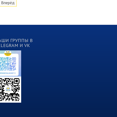
Вперёд
АШИ ГРУППЫ В
ELEGRAM И VK