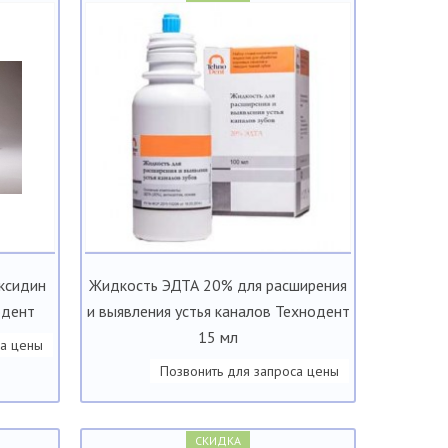
ексидин
Жидкость ЭДТА 20% для расширения
одент
и выявления устья каналов Технодент
15 мл
са цены
Позвонить для запроса цены
СКИДКА