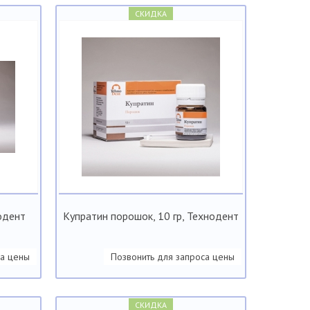
СКИДКА
нодент
Купратин порошок, 10 гр, Технодент
са цены
Позвонить для запроса цены
СКИДКА