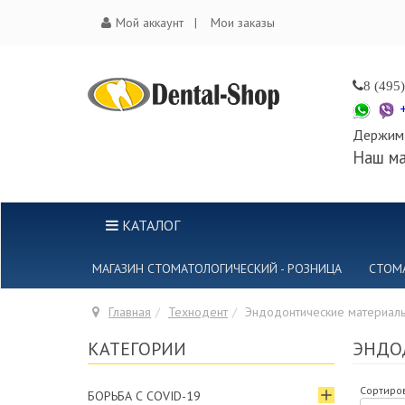
Мой аккаунт
Мои заказы
8 (495
Держим 
Наш ма
КАТАЛОГ
МАГАЗИН СТОМАТОЛОГИЧЕСКИЙ - РОЗНИЦА
СТОМ
Главная
Технодент
Эндодонтические материал
КАТЕГОРИИ
ЭНДО
Сортиров
БОРЬБА С COVID-19