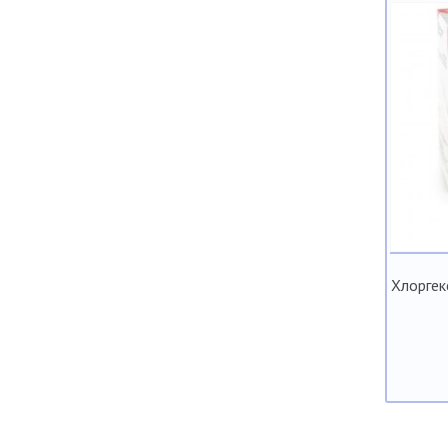
Хлоргек