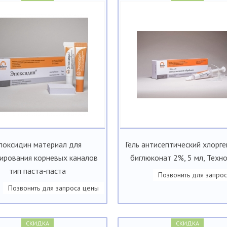
поксидин материал для
Гель антисептический хлорг
ирования корневых каналов
биглюконат 2%, 5 мл, Техн
тип паста-паста
Позвонить для запро
Позвонить для запроса цены
СКИДКА
СКИДКА