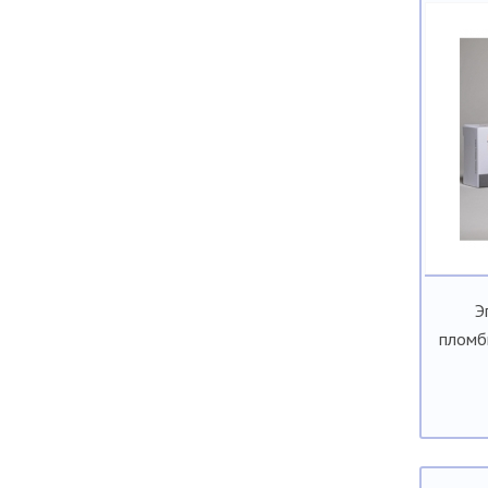
Э
пломб