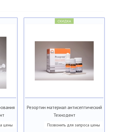
СКИДКА
рования
Резортин материал антисептический
нт
Технодент
са цены
Позвонить для запроса цены