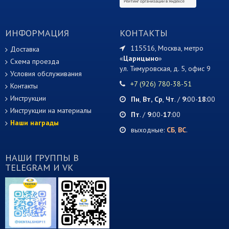
ИНФОРМАЦИЯ
КОНТАКТЫ
115516, Москва, метро
Доставка
«
Царицыно
»
Схема проезда
ул. Тимуровская, д. 5, офис 9
Условия обслуживания
+7 (926) 780-38-51
Контакты
Инструкции
Пн
,
Вт,
Ср
,
Чт
. /
9
:00-
18
:00
Инструкции на материалы
Пт
. /
9
:00-
17
:00
Наши награды
выходные:
СБ
,
ВС
.
НАШИ ГРУППЫ В
TELEGRAM И VK