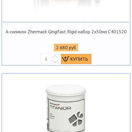
А-силикон Zhermack Gingifast Rigid набор 2x50мл С401520
2 680 руб