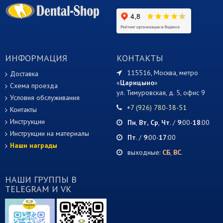
ИНФОРМАЦИЯ
КОНТАКТЫ
115516, Москва, метро
Доставка
«
Царицыно
»
Схема проезда
ул. Тимуровская, д. 5, офис 9
Условия обслуживания
+7 (926) 780-38-51
Контакты
Инструкции
Пн
,
Вт,
Ср
,
Чт
. /
9
:00-
18
:00
Инструкции на материалы
Пт
. /
9
:00-
17
:00
Наши награды
выходные:
СБ
,
ВС
.
НАШИ ГРУППЫ В
TELEGRAM И VK