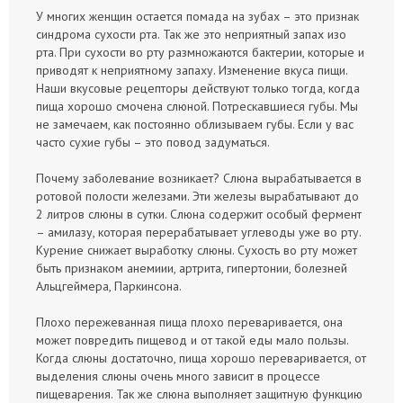
У многих женщин остается помада на зубах – это признак
синдрома сухости рта. Так же это неприятный запах изо
рта. При сухости во рту размножаются бактерии, которые и
приводят к неприятному запаху. Изменение вкуса пищи.
Наши вкусовые рецепторы действуют только тогда, когда
пища хорошо смочена слюной. Потрескавшиеся губы. Мы
не замечаем, как постоянно облизываем губы. Если у вас
часто сухие губы – это повод задуматься.
Почему заболевание возникает? Слюна вырабатывается в
ротовой полости железами. Эти железы вырабатывают до
2 литров слюны в сутки. Слюна содержит особый фермент
– амилазу, которая перерабатывает углеводы уже во рту.
Курение снижает выработку слюны. Сухость во рту может
быть признаком анемиии, артрита, гипертонии, болезней
Альцгеймера, Паркинсона.
Плохо пережеванная пища плохо переваривается, она
может повредить пищевод и от такой еды мало пользы.
Когда слюны достаточно, пища хорошо переваривается, от
выделения слюны очень много зависит в процессе
пищеварения. Так же слюна выполняет защитную функцию