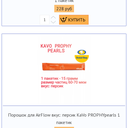
1 пакетик
228 руб
Порошок для AirFlow вкус: персик KaVo PROPHYpearls 1
пакетик