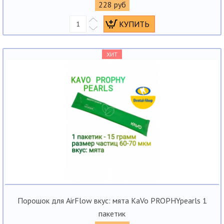
228 руб
ХИТ
Порошок для AirFlow вкус: мята KaVo PROPHYpearls 1
пакетик