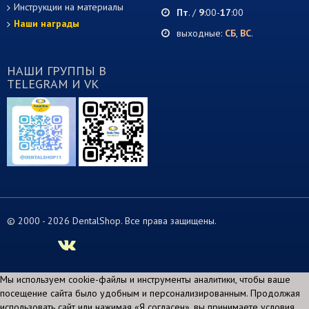
Инструкции на материалы
Пт
. /
9
:00-
17
:00
Наши награды
выходные:
СБ
,
ВС
.
НАШИ ГРУППЫ В
TELEGRAM И VK
© 2000 -
2026 DentalShop. Все права защищены.
Мы используем cookie-файлы и инструменты аналитики, чтобы ваше
посещение сайта было удобным и персонализированным. Продолжая
использовать сайт или нажимая «Я согласен», вы принимаете условия