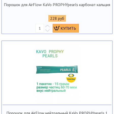
Порошок для AirFlow KaVo PROPHYpearls карбонат кальция
228 руб
Порошок для AirFlow нейтральный KaVo PROPHYpearls 1