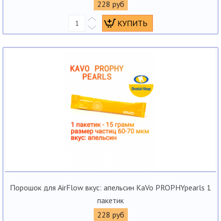
228 руб
Порошок для AirFlow вкус: апельсин KaVo PROPHYpearls 1
пакетик
228 руб