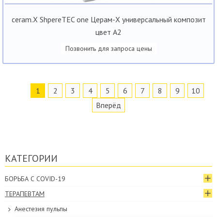
ceram.X ShpereTEC one Церам-Х универсальный композит
цвет А2
Позвонить для запроса цены
1
2
3
4
5
6
7
8
9
10
Вперёд
КАТЕГОРИИ
БОРЬБА С COVID-19
ТЕРАПЕВТАМ
Анестезия пульпы