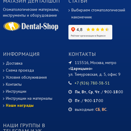
МАГАЗИН ДЕНТАЛШОП
СТАТЬИ
Стоматологические материалы,
Выбираем стоматологический
инструменты и оборудование
наконечник
ИНФОРМАЦИЯ
КОНТАКТЫ
115516, Москва, метро
Доставка
«
Царицыно
»
Схема проезда
ул. Тимуровская, д. 5, офис 9
Условия обслуживания
+7 (926) 780-38-51
Контакты
Инструкции
Пн
,
Вт,
Ср
,
Чт
. /
9
:00-
18
:00
Инструкции на материалы
Пт
. /
9
:00-
17
:00
Наши награды
выходные:
СБ
,
ВС
.
НАШИ ГРУППЫ В
TELEGRAM И VK