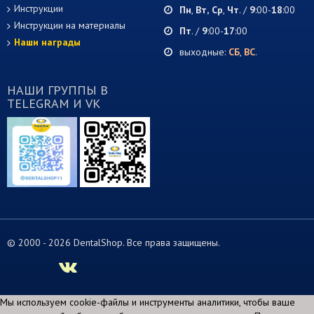
Инструкции
Пн
,
Вт,
Ср
,
Чт
. /
9
:00-
18
:00
Инструкции на материалы
Пт
. /
9
:00-
17
:00
Наши награды
выходные:
СБ
,
ВС
.
НАШИ ГРУППЫ В
TELEGRAM И VK
© 2000 -
2026 DentalShop. Все права защищены.
Мы используем cookie-файлы и инструменты аналитики, чтобы ваше