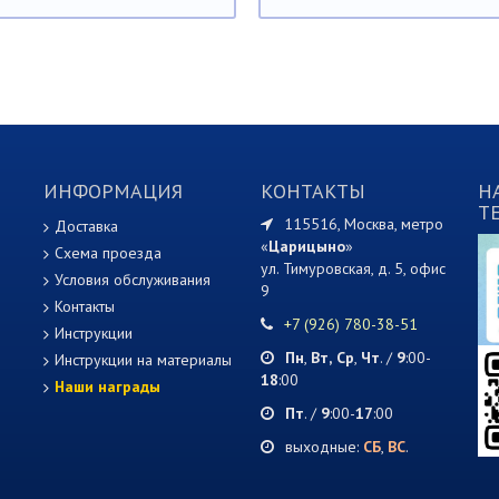
ИНФОРМАЦИЯ
КОНТАКТЫ
Н
T
115516, Москва, метро
Доставка
«
Царицыно
»
Схема проезда
ул. Тимуровская, д. 5, офис
Условия обслуживания
9
Контакты
+7 (926) 780-38-51
Инструкции
Пн
,
Вт,
Ср
,
Чт
. /
9
:00-
Инструкции на материалы
18
:00
Наши награды
Пт
. /
9
:00-
17
:00
выходные:
СБ
,
ВС
.