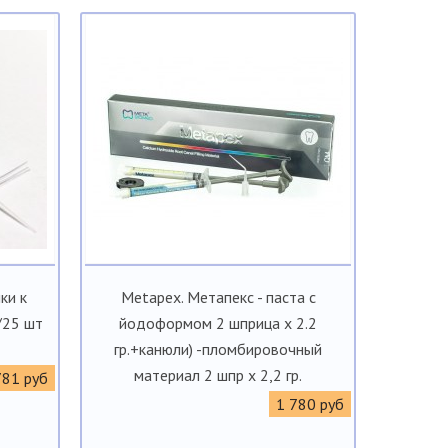
ки к
Metapex. Метапекс - паста с
/25 шт
йодоформом 2 шприца х 2.2
гр.+канюли) -пломбировочный
материал 2 шпр х 2,2 гр.
781 руб
1 780 руб