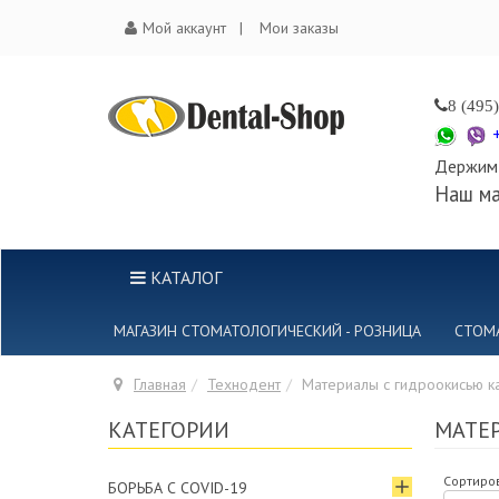
Мой аккаунт
Мои заказы
8 (495
Держим 
Наш ма
КАТАЛОГ
МАГАЗИН СТОМАТОЛОГИЧЕСКИЙ - РОЗНИЦА
СТОМ
Главная
Технодент
Материалы с гидроокисью к
КАТЕГОРИИ
МАТЕ
Сортиров
БОРЬБА С COVID-19