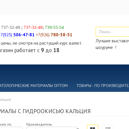
)
737-32-49
;
737-32-48
;
739-55-54
+7(925)
506-47-81
+7(926)
780-38-51
Лучшие выставоч
цены, не смотря на растущий курс валют.
шоуруме !
газин работает с
9
до
18
АТОЛОГИЧЕСКИЕ МАТЕРИАЛЫ ОПТОМ
ТОВАРЫ - ПО ПРОИЗВОДИТ
альция
РИАЛЫ С ГИДРООКИСЬЮ КАЛЬЦИЯ
ать по:
Производитель: