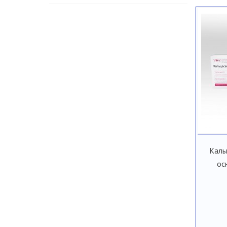
Каль
ос