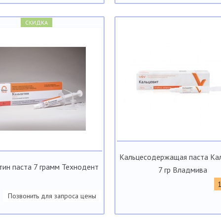
СКИДКА
Кальцесодержащая паста Ка
тин паста 7 грамм Технодент
7 гр Владмива
Позвонить для запроса цены