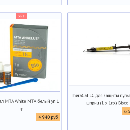
ХИТ
TheraCal LC для защиты пуль
л MTA White МТА белый уп 1
шприц (1 x 1гр.) Bisco
гр
6 
4 940 руб