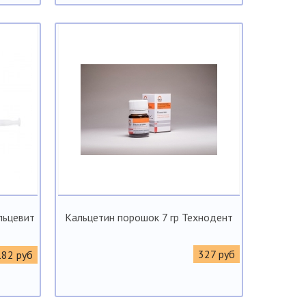
льцевит
Кальцетин порошок 7 гр Технодент
327 руб
182 руб