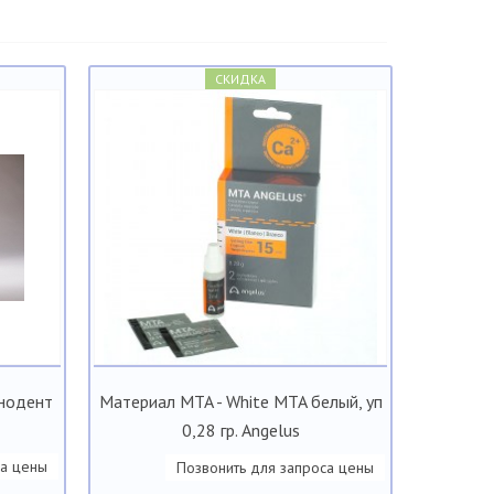
СКИДКА
хнодент
Материал MTA - White MTA белый, уп
0,28 гр. Angelus
са цены
Позвонить для запроса цены