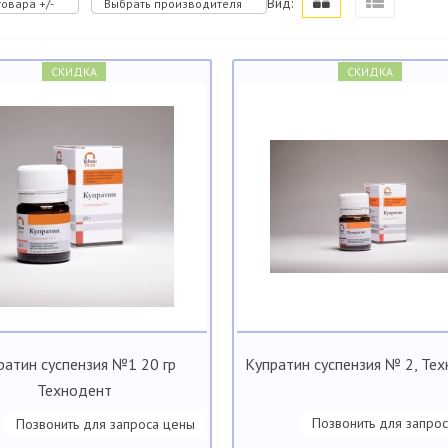
Вид:
овара +/-
Выбрать производителя
СКИДКА
СКИДКА
ратин суспензия №1 20 гр
Купратин суспензия № 2, Те
Технодент
Позвонить для запро
Позвонить для запроса цены