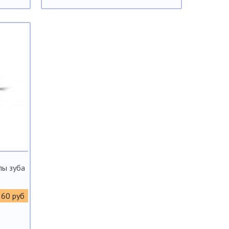
пы зуба
560 руб