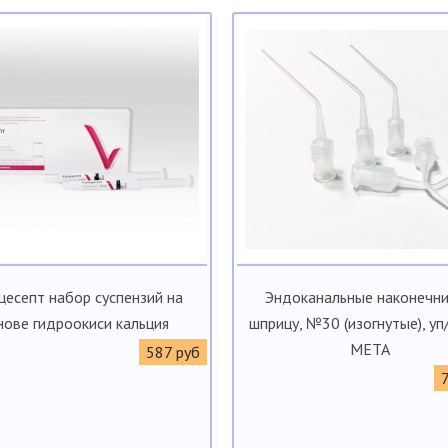
цесепт набор суспензий на
Эндоканальные наконечни
нове гидроокиси кальция
шприцу, №30 (изогнутые), уп
META
587 руб