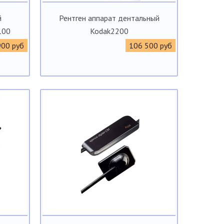
й
Рентген аппарат дентальный
100
Kodak2200
900 руб
106 500 руб