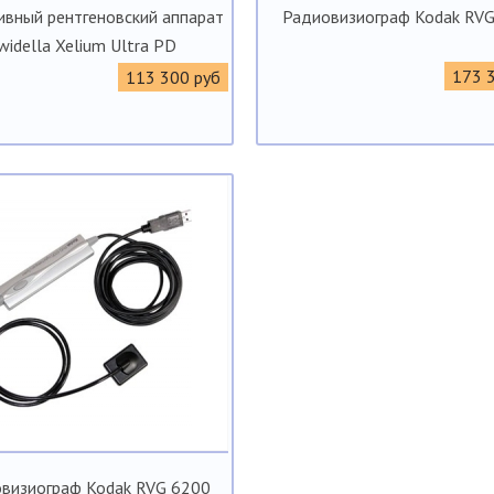
ивный рентгеновский аппарат
Радиовизиограф Kodak RV
widella Xelium Ultra PD
173 
113 300 руб
визиограф Kodak RVG 6200