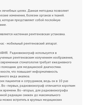
 и лечебных целях. Данная методика позволяет
еские изменения, болезни органов и тканей.
, которая представляет собой послойную
ние.
вляется настенная рентгеновская установка.
нас - мобильный рентгеновский аппарат.
АФИЯ. Радиовизиограф используется в
лученные рентгеновским излучением изображения,
 Современная стоматология требует ежедневного
помощник для медицинской диагностики.
хности, что повышает информативность
нного вида анализа.
их пациентов и сотрудников, ведь он в 10 раз
м. Во–первых, радиовизиограф отличается коротким
зок времени. Во–вторых, для радиовизиографа
янной радиации снижен до максимального
да можно встретить в крупных медицинских