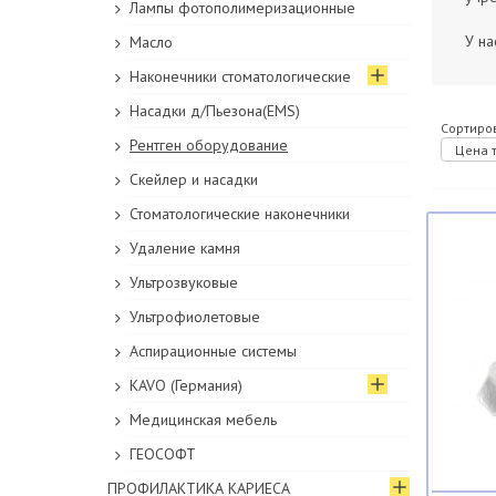
Лампы фотополимеризационные
У на
Масло
Наконечники стоматологические
Насадки д/Пьезона(EMS)
Сортиров
Рентген оборудование
Цена т
Скейлер и насадки
Стоматологические наконечники
Удаление камня
Ультрозвуковые
Ультрофиолетовые
Аспирационные системы
KAVO (Германия)
Медицинская мебель
ГЕОСОФТ
ПРОФИЛАКТИКА КАРИЕСА