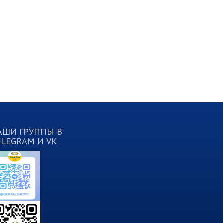
АШИ ГРУППЫ В
ELEGRAM И VK