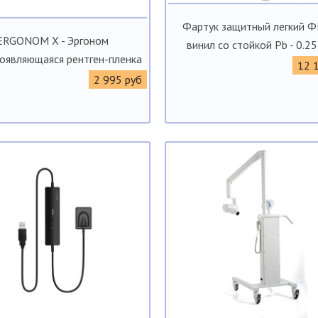
Фартук защитный легкий 
ERGONOM X - Эргоном
винил со стойкой Pb - 0.2
оявляющаяся рентген-пленка
12 
2 995 руб