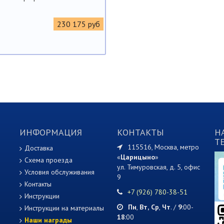
230 175 руб
ИНФОРМАЦИЯ
КОНТАКТЫ
Н
T
115516, Москва, метро
Доставка
«
Царицыно
»
Схема проезда
ул. Тимуровская, д. 5, офис
Условия обслуживания
9
Контакты
+7 (926) 780-38-51
Инструкции
Пн
,
Вт,
Ср
,
Чт
. /
9
:00-
Инструкции на материалы
18
:00
Наши награды