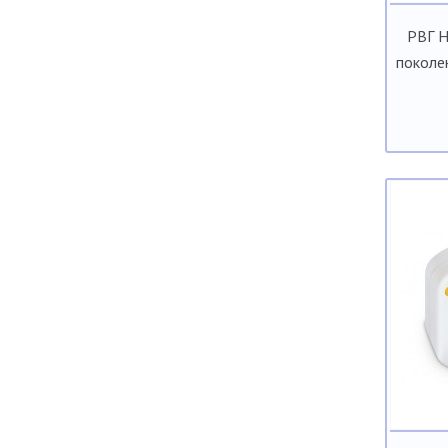
РВГ H
поколе