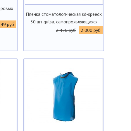
фровых
Пленка стоматологическая sd-speedx
50 шт gulsa, самопроявляющаяся
649 руб
2 470 руб
2 000 руб