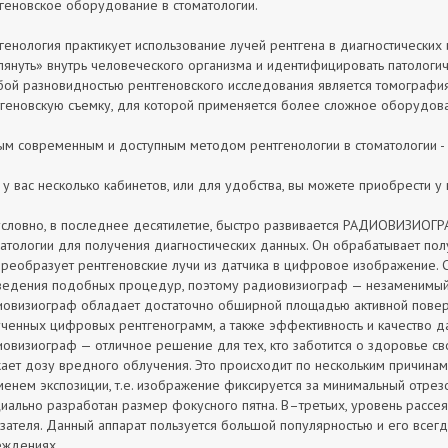
геновское оборудование в стоматологии.
генология практикует использование лучей рентгена в диагностических
лянуть» внутрь человеческого организма и идентифицировать патологич
ой разновидностью рентгеновского исследования является томография
геновскую съемку, для которой применяется более сложное оборудова
м современным и доступным методом рентгенологии в стоматологии - я
 у вас несколько кабинетов, или для удобства, вы можете приобрести у 
словно, в последнее десятилетие, быстро развивается РАДИОВИЗИОГР
атологии для получения диагностических данных. Он обрабатывает по
 преобразует рентгеновские лучи из датчика в цифровое изображение.
едения подобных процедур, поэтому радиовизиограф — незаменимый 
овизиограф обладает достаточно обширной площадью активной повер
ченных цифровых рентгенограмм, а также эффективность и качество да
овизиограф — отличное решение для тех, кто заботится о здоровье сво
ает дозу вредного облучения. Это происходит по нескольким причина
енем экспозиции, т.е. изображение фиксируется за минимальный отре
иально разработан размер фокусного пятна. В–третьих, уровень рассе
зателя. Данный аппарат пользуется большой популярностью и его всег
еждениях