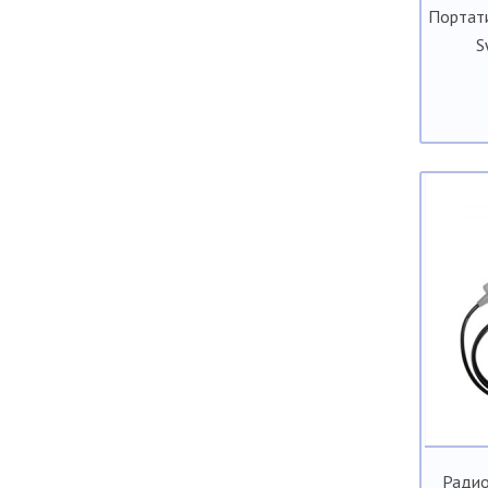
Портат
S
Радио