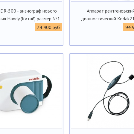
DR-500 - визиограф нового
Аппарат рентгеновски
ния Handy (Китай) размер №1
диагностический Kodak2
74 400 руб
94 