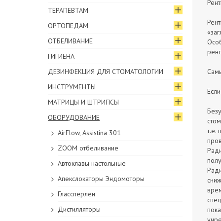
Рент
ТЕРАПЕВТАМ
Рент
ОРТОПЕДАМ
«заг
ОТБЕЛИВАНИЕ
Особ
рент
ГИГИЕНА
ДЕЗИНФЕКЦИЯ ДЛЯ СТОМАТОЛОГИИ
Самы
ИНСТРУМЕНТЫ
Если
МАТРИЦЫ И ШТРИПСЫ
Безу
ОБОРУДОВАНИЕ
стом
т.е.
AirFlow, Assistina 301
пров
ZOOM отбеливание
Ради
полу
Автоклавы настольные
Ради
Апекслокаторы Эндомоторы
сниж
врем
Глассперлен
спец
Дистилляторы
пока
учр