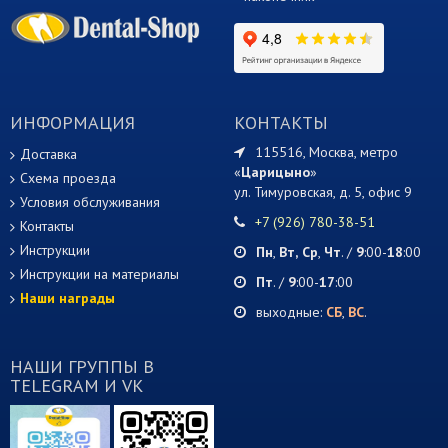
ИНФОРМАЦИЯ
КОНТАКТЫ
115516, Москва, метро
Доставка
«
Царицыно
»
Схема проезда
ул. Тимуровская, д. 5, офис 9
Условия обслуживания
+7 (926) 780-38-51
Контакты
Инструкции
Пн
,
Вт,
Ср
,
Чт
. /
9
:00-
18
:00
Инструкции на материалы
Пт
. /
9
:00-
17
:00
Наши награды
выходные:
СБ
,
ВС
.
НАШИ ГРУППЫ В
TELEGRAM И VK