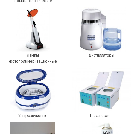
стомататологические
Лампы
Дистилляторы
фотополимеризационные
Ультрозвуковые
Глассперлен