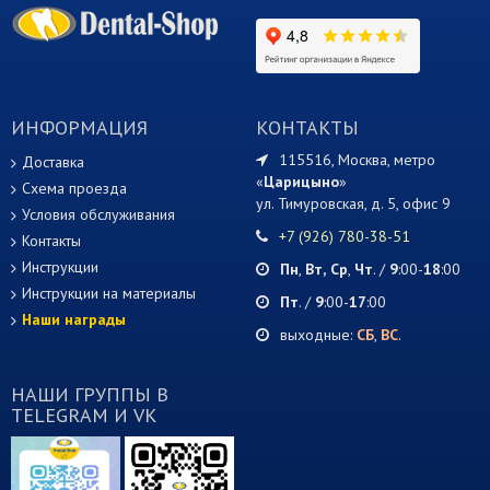
ИНФОРМАЦИЯ
КОНТАКТЫ
115516, Москва, метро
Доставка
«
Царицыно
»
Схема проезда
ул. Тимуровская, д. 5, офис 9
Условия обслуживания
+7 (926) 780-38-51
Контакты
Инструкции
Пн
,
Вт,
Ср
,
Чт
. /
9
:00-
18
:00
Инструкции на материалы
Пт
. /
9
:00-
17
:00
Наши награды
выходные:
СБ
,
ВС
.
НАШИ ГРУППЫ В
TELEGRAM И VK