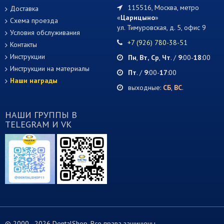
115516, Москва, метро
Доставка
«
Царицыно
»
Схема проезда
ул. Тимуровская, д. 5, офис 9
Условия обслуживания
+7 (926) 780-38-51
Контакты
Инструкции
Пн
,
Вт,
Ср
,
Чт
. /
9
:00-
18
:00
Инструкции на материалы
Пт
. /
9
:00-
17
:00
Наши награды
выходные:
СБ
,
ВС
.
НАШИ ГРУППЫ В
TELEGRAM И VK
© 2000 -
2026 DentalShop. Все права защищены.