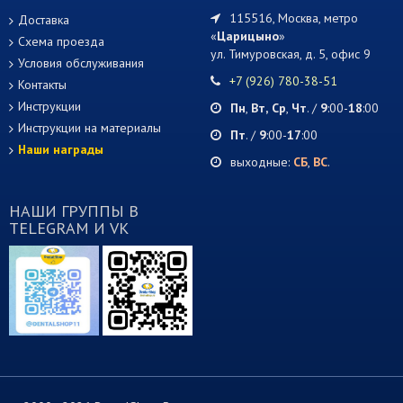
115516, Москва, метро
Доставка
«
Царицыно
»
Схема проезда
ул. Тимуровская, д. 5, офис 9
Условия обслуживания
+7 (926) 780-38-51
Контакты
Инструкции
Пн
,
Вт,
Ср
,
Чт
. /
9
:00-
18
:00
Инструкции на материалы
Пт
. /
9
:00-
17
:00
Наши награды
выходные:
СБ
,
ВС
.
НАШИ ГРУППЫ В
TELEGRAM И VK