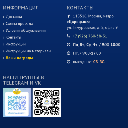
ИНФОРМАЦИЯ
КОНТАКТЫ
115516, Москва, метро
Доставка
«
Царицыно
»
Схема проезда
ул. Тимуровская, д. 5, офис 9
Условия обслуживания
+7 (926) 780-38-51
Контакты
Инструкции
Пн
,
Вт,
Ср
,
Чт
. /
9
:00-
18
:00
Инструкции на материалы
Пт
. /
9
:00-
17
:00
Наши награды
выходные:
СБ
,
ВС
.
НАШИ ГРУППЫ В
TELEGRAM И VK