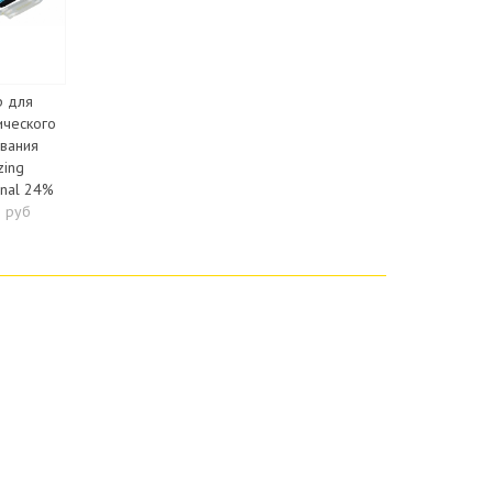
 для
ческого
вания
ing
onal 24%
 руб