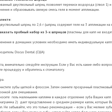
ованный двуствольный шприц позволяет перекиси водорода (ствол 1) и а
нения и образовывать свежую смесь геля в момент аппликации.
плекте
:
двуствольный шприц по 2,6 г (шприц содержит геля на 3 аппликации н
аказать пробный набор из 3-х шприцов
(пластины для капп не входят
енения в домашних условиях необходимо иметь индивидуальную каппу
итель: Discus Dental (США)
та, внимательно следуйте инструкции. Если у Вас есть какие-либо вопро
те процедуру и обратитесь к стоматологу.
ра.
чистите зубы щеткой и флоссом. Затем снимите прозрачный пластиковый
ронкой для смешивания.
носите гель маленькими каплями в каждое отделение зуба Ваших капп 
иаграмма 2) дает представление о среднем размере капли, которые В
пп. Не забывайте, что это только рекомендация – если у Вас мелкие зуб