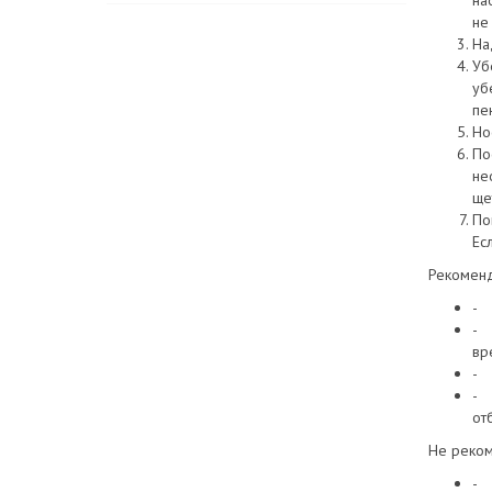
на
не
На
Уб
уб
пе
Но
По
не
ще
По
Ес
Рекоменд
- 
- 
вр
- 
- 
от
Не реком
- 