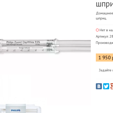
шпр
Домашнее 
шприц.
Нет в н
Артикул: 
Производит
1 950 
Задайте 