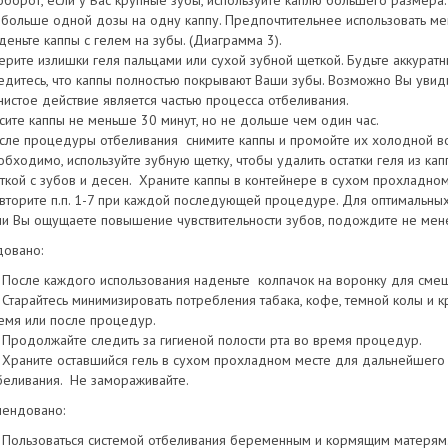
оборот, если у Вас крупные зубы, используйте каплю большего размера
 больше одной дозы на одну каппу. Предпочтительнее использовать ме
деньте каппы с гелем на зубы. (Диаграмма 3).
ерите излишки геля пальцами или сухой зубной щеткой. Будьте аккуратн
едитесь, что каппы полностью покрывают Ваши зубы. Возможно Вы увидите
нистое действие является частью процесса отбеливания.
сите каппы не меньше 30 минут, но не дольше чем один час.
сле процедуры отбеливания снимите каппы и промойте их холодной вод
обходимо, используйте зубную щетку, чтобы удалить остатки геля из кап
ткой с зубов и десен. Храните каппы в контейнере в сухом прохладно
вторите п.п. 1-7 при каждой последующей процедуре. Для оптимальных
ли Вы ощущаете повышение чувствительности зубов, подождите не мен
овано:
После каждого использования наденьте колпачок на воронку для смеши
Старайтесь минимизировать потребления табака, кофе, темной колы и кра
емя или после процедур.
Продолжайте следить за гигиеной полости рта во время процедур.
Храните оставшийся гель в сухом прохладном месте для дальнейшего
беливания. Не замораживайте.
ендовано:
Пользоваться системой отбеливания беременным и кормящим матерям