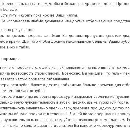
Переполнять каппы гелем, чтобы избежать раздражения десен. Предпо
м больше.
Есть, пить и курить пока носите Ваши каппы.
Не использовать любые домашние или другие отбеливающие средства 
льных результатов:
ы не должны прерываться. Если Вы должны пропустить день или два, 
ное время. Для того чтобы достичь максимальной белизны Ваших зубов,
ное вино и табак.
нформация
т ничего необычного, если в каппах появляются темные пятна, в тех мес
ислить поверхность старых пломб. Возможно, Вы увидите, что гель « пен
является частью процесса отбеливания.
верхности зубов ближе к десне необходимо больше времени для отбел
лее темной частью зубов.
которые пациенты во время процедур испытывают увеличение чувствит
специфичную чувствительность в зубах, деснах, языке, губах или горле.
вствительность значительно увеличилась, прервите процедуру до тех пор
мптомы обычно проходят в течении 1-3 дней после прерывания проце
ли чувствительность появилась, следуйте следующим рекомендациям. Е
ппы излишне сильно давят на десны, или Вы наносите чересчур много ге