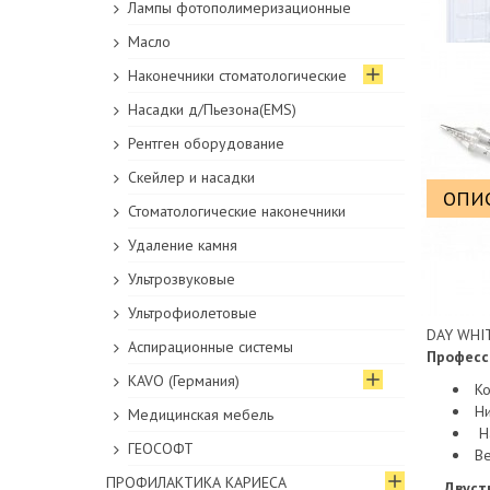
Лампы фотополимеризационные
Масло
Наконечники стоматологические
Насадки д/Пьезона(EMS)
Рентген оборудование
Скейлер и насадки
ОПИ
Стоматологические наконечники
Удаление камня
Уважемые
тепрь пр
Ультрозвуковые
Позвонит
Ультрофиолетовые
DAY WHIT
Аспирационные системы
Професс
KAVO (Германия)
Ко
Ни
Медицинская мебель
На
ГЕОСОФТ
Ве
ПРОФИЛАКТИКА КАРИЕСА
Двуст