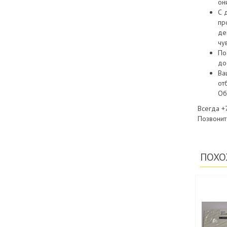
он
С 
пр
де
чу
По
до
Ва
от
Об
Всегда
+
Позвонит
ПОХО