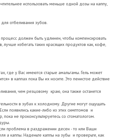
чтительнее использовать меньше одной дозы на каппу,
для отбеливания зубов.
процесс должен быть удлинен, чтобы компенсировать
 лучше избегать таких красящих продуктов как, кофе,
тах, где у Вас имеются старые амальгамы. Гель может
ится» в каппах пока Вы их носите. Это пенистое действие
ивания, чем резцовому краю, она также останется
ельности в зубах к холодному. Другие могут ощущать
 Если появились какие-либо из этих симптомов и
, пока не проконсультируетесь со стоматологом.
дуры.
сли проблема в раздражении десен - то или Ваши
ля а каппы. Наденьте каппы на зубы и проверьте, как