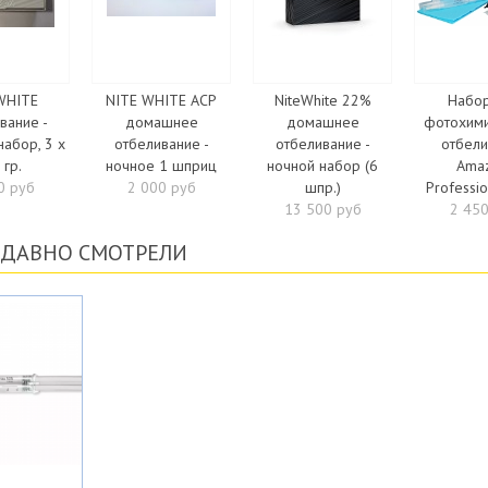
WHITE
NITE WHITE ACP
NiteWhite 22%
Набор
вание -
домашнее
домашнее
фотохими
набор, 3 х
отбеливание -
отбеливание -
отбели
 гр.
ночное 1 шприц
ночной набор (6
Amaz
0 руб
2 000 руб
шпр.)
Professi
13 500 руб
2 450
ЕДАВНО СМОТРЕЛИ