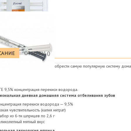
САНИЕ
ОТЗЫВЫ ()
 друзья, предлагаем вам приобрести самую популярную систему домашне
инадлежит Филипс).
ь: +7 (9
25) 506-47-81
E 9,5% концентрация перекиси водорода.
иональная дневная домашняя система отбеливания зубов
нцентрация перекиси водорода — 9,5%
зкая чувствительность (калия нитрат)
бор из 6-ти шприцев по 2,6 г
ликолепный мятный вкус
вольная технология шприца