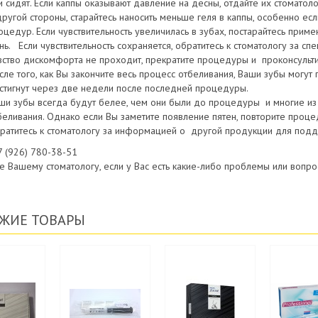
и сидят. Если каппы оказывают давление на десны, отдайте их стомато
другой стороны, старайтесь наносить меньше геля в каппы, особенно ес
оцедур. Если чувствительность увеличилась в зубах, постарайтесь при
нь. Если чувствительность сохраняется, обратитесь к стоматологу за сп
вство дискомфорта не проходит, прекратите процедуры и проконсульти
сле того, как Вы закончите весь процесс отбеливания, Ваши зубы могу
стигнут через две недели после последней процедуры.
ши зубы всегда будут белее, чем они были до процедуры и многие из 
беливания. Однако если Вы заметите появление пятен, повторите проц
ратитесь к стоматологу за информацией о другой продукции для под
7 (926) 780-38-51
е Вашему стоматологу, если у Вас есть какие-либо проблемы или вопро
ЖИЕ ТОВАРЫ