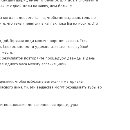
. Каждый шприц имеет 6 отметок для доз. Используйте
ньше одной дозы на каппу, чем больше.
ы когда надеваете каппы, чтобы не выдавить гель, но
, что гель «пенится» в каппах пока Вы их носите. Это
ой. Горячая вода может повредить каппы. Если
п. Сполосните рот и удалите излишки геля зубной
м месте.
 результатов повторяйте процедуру дважды в день.
ее одного часа между аппликациями.
вания, чтобы избежать вытекания материала.
сного вина, т.к. эти вещества могут окрашивать зубы во
 использования до завершения процедуры
.