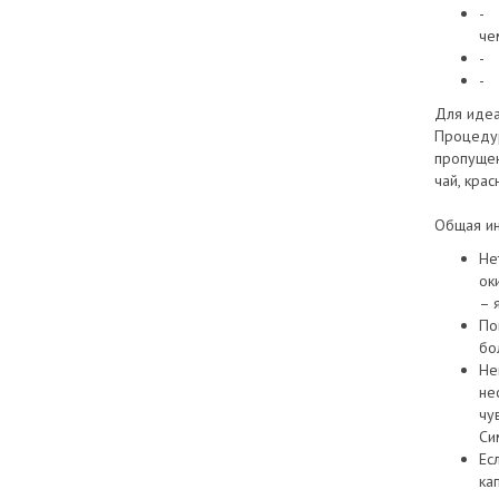
- 
че
- 
- 
Для идеа
Процедур
пропущен
чай, крас
Общая и
Не
ок
– 
По
бо
Не
не
чу
Си
Ес
ка