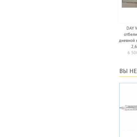
DAY 
отбели
дневной 
2,6
6 50
ВЫ Н