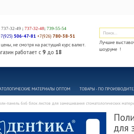
)
737-32-49
;
737-32-48
;
739-55-54
+7(925)
506-47-81
+7(926)
780-38-51
Лучшие выставоч
цены, не смотря на растущий курс валют.
шоуруме !
газин работает с
9
до
18
АТОЛОГИЧЕСКИЕ МАТЕРИАЛЫ ОПТОМ
ТОВАРЫ - ПО ПРОИЗВОДИТ
оли-панель 6х6 блок листов для замешивания стоматологических матер
Поли
для 