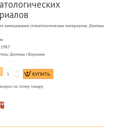
атологических
риалов
ля замешивания стоматологических материалов, Дентика
ии
111987
тель: Дентика г.Воронеж
б
вопрос по этому товару