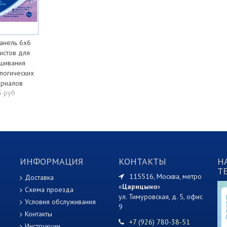
анель 6х6
истов для
шивания
логических
ериалов
5 руб
ИНФОРМАЦИЯ
КОНТАКТЫ
Н
T
115516, Москва, метро
Доставка
«
Царицыно
»
Схема проезда
ул. Тимуровская, д. 5, офис
Условия обслуживания
9
Контакты
+7 (926) 780-38-51
Инструкции