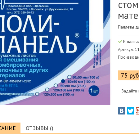
стом
мате
Паллеты д
В налич
Артикул: 
Производи
75 ру
Задайте 
САНИЕ
ОТЗЫВЫ ()