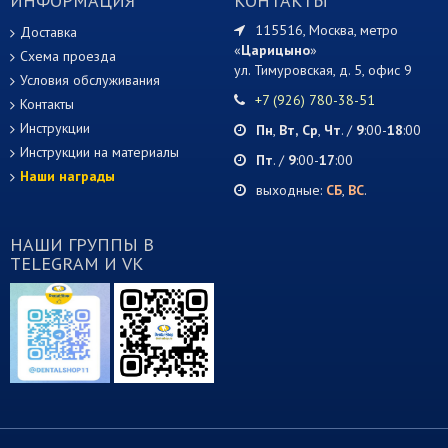
ИНФОРМАЦИЯ
КОНТАКТЫ
115516, Москва, метро
Доставка
«
Царицыно
»
Схема проезда
ул. Тимуровская, д. 5, офис 9
Условия обслуживания
+7 (926) 780-38-51
Контакты
Инструкции
Пн
,
Вт,
Ср
,
Чт
. /
9
:00-
18
:00
Инструкции на материалы
Пт
. /
9
:00-
17
:00
Наши награды
выходные:
СБ
,
ВС
.
НАШИ ГРУППЫ В
TELEGRAM И VK