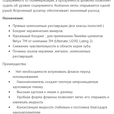
содержимого от полимеризации, а прозрачность флакона позволяет
судить об уровне содержимого. Колпачок легко открывается одной
рукой. Встроенный дозатор обеспечивает экономный расход.
Назначение:
Прямые композитные реставрации (все классы полостей ).
Бондинг керамических виниров.
Идеальный бондинг , для применения Линейки цементов
Relyx TM от компании 3М (Ultimate, U200, Luting 2)
Снижение чувствительности в области корня зуба.
Починка сколов керамики ,металла , композитных
реставраций.
Преимущества:
Нет необходимости встряхивать флакон перед
использованием
Нанонаполнитель создает плотную непроницаемую
адгезивную пленку
Высокая адгезия к эмали и дентину
Удобная форма флакона позволяет легко его открывать и
извлекать жидкость
Консистенция жидкости стабильна и постоянна благодаря
нанонаполнителю