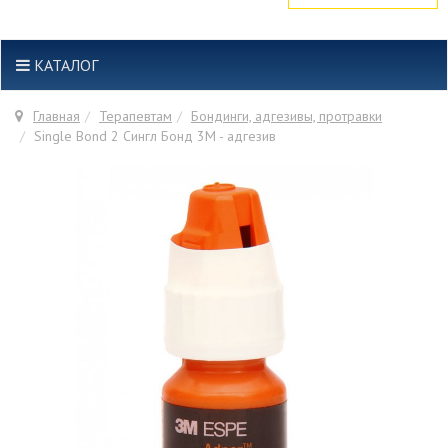
КАТАЛОГ
Главная
Терапевтам
Бондинги, адгезивы, протравки
Single Bond 2 Сингл Бонд 3M - адгезив