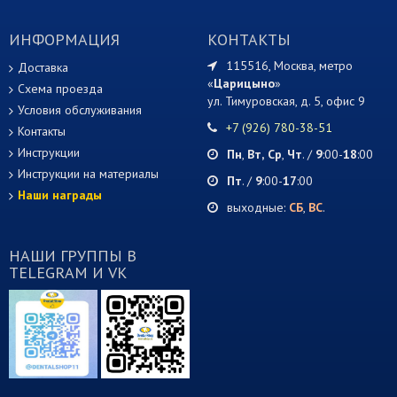
ИНФОРМАЦИЯ
КОНТАКТЫ
115516, Москва, метро
Доставка
«
Царицыно
»
Схема проезда
ул. Тимуровская, д. 5, офис 9
Условия обслуживания
+7 (926) 780-38-51
Контакты
Инструкции
Пн
,
Вт,
Ср
,
Чт
. /
9
:00-
18
:00
Инструкции на материалы
Пт
. /
9
:00-
17
:00
Наши награды
выходные:
СБ
,
ВС
.
НАШИ ГРУППЫ В
TELEGRAM И VK