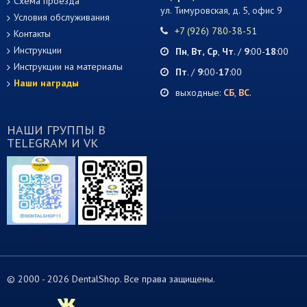
Схема проезда
ул. Тимуровская, д. 5, офис 9
Условия обслуживания
+7 (926) 780-38-51
Контакты
Инструкции
Пн
,
Вт,
Ср
,
Чт
. /
9
:00-
18
:00
Инструкции на материалы
Пт
. /
9
:00-
17
:00
Наши награды
выходные:
СБ
,
ВС
.
НАШИ ГРУППЫ В
TELEGRAM И VK
© 2000 -
2026 DentalShop. Все права защищены.