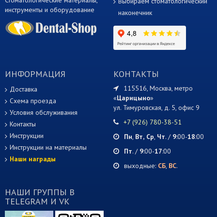
Стоматологические материалы,
Выбираем стоматологический
инструменты и оборудование
наконечник
ИНФОРМАЦИЯ
КОНТАКТЫ
115516, Москва, метро
Доставка
«
Царицыно
»
Схема проезда
ул. Тимуровская, д. 5, офис 9
Условия обслуживания
+7 (926) 780-38-51
Контакты
Инструкции
Пн
,
Вт,
Ср
,
Чт
. /
9
:00-
18
:00
Инструкции на материалы
Пт
. /
9
:00-
17
:00
Наши награды
выходные:
СБ
,
ВС
.
НАШИ ГРУППЫ В
TELEGRAM И VK