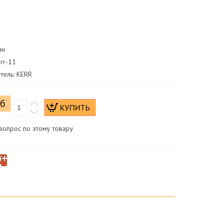
к
ии
err-11
тель: KERR
уб
вопрос по этому товару