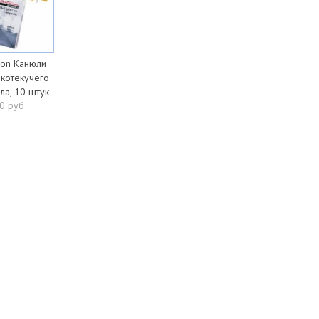
ion Канюли
котекучего
ла, 10 штук
0 руб