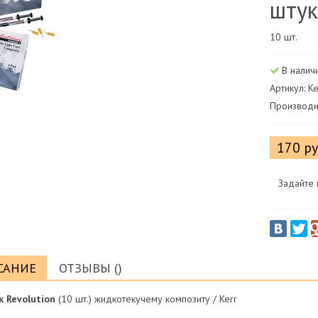
шту
10 шт.
В налич
Артикул: K
Производи
170 р
Задайте 
САНИЕ
ОТЗЫВЫ ()
 Revolution
(10 шт.) жидкотекучему композиту / Kerr