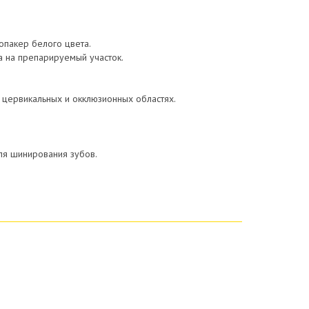
 опакер белого цвета.
а на препарируемый участок.
 цервикальных и окклюзионных областях.
ля шинирования зубов.