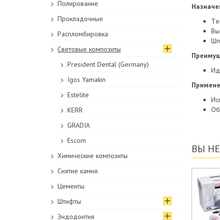
Полирование
Назначе
Прокладочные
Tе
Вы
Распломбировка
Шп
Световые композиты
Преимущ
President Dental (Germany)
Ид
Igos Yamakin
Примене
Estelite
Ис
Об
KERR
GRADIA
Escom
ВЫ Н
Химические композиты
Снятие камня
Цементы
Штифты
Эндодонтия