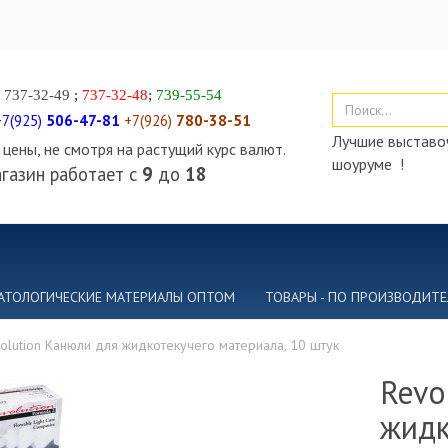
)
737-32-49
;
737-32-48
;
739-55-54
+7(925)
506-47-81
+7(926)
780-38-51
Лучшие выставоч
цены, не смотря на растущий курс валют.
шоуруме !
газин работает с
9
до
18
АТОЛОГИЧЕСКИЕ МАТЕРИАЛЫ ОПТОМ
ТОВАРЫ - ПО ПРОИЗВОДИТ
olution Канюли для жидкотекучего материала, 10 штук
Revo
жидк