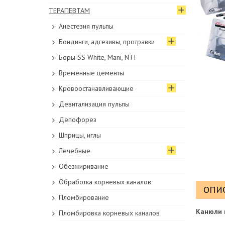
ТЕРАПЕВТАМ
Анестезия пульпы
Бондинги, адгезивы, протравки
Боры SS White, Mani, NTI
Временные цементы
Кровоостанавливающие
Девитализация пульпы
Депофорез
Шприцы, иглы
Лечебные
Обезжиривание
Обработка корневых каналов
ОПИ
Пломбирование
Канюли к
Пломбировка корневых каналов