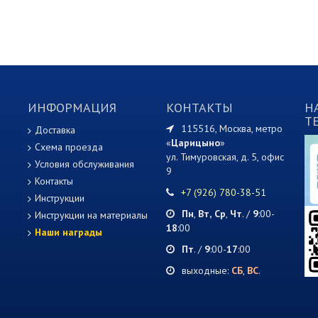
ИНФОРМАЦИЯ
КОНТАКТЫ
Н
T
115516, Москва, метро
Доставка
«
Царицыно
»
Схема проезда
ул. Тимуровская, д. 5, офис
Условия обслуживания
9
Контакты
+7 (926) 780-38-51
Инструкции
Пн
,
Вт,
Ср
,
Чт
. /
9
:00-
Инструкции на материалы
18
:00
Наши награды
Пт
. /
9
:00-
17
:00
выходные:
СБ
,
ВС
.