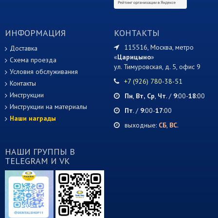
ИНФОРМАЦИЯ
КОНТАКТЫ
115516, Москва, метро
Доставка
«
Царицыно
»
Схема проезда
ул. Тимуровская, д. 5, офис 9
Условия обслуживания
+7 (926) 780-38-51
Контакты
Инструкции
Пн
,
Вт,
Ср
,
Чт
. /
9
:00-
18
:00
Инструкции на материалы
Пт
. /
9
:00-
17
:00
Наши награды
выходные:
СБ
,
ВС
.
НАШИ ГРУППЫ В
TELEGRAM И VK