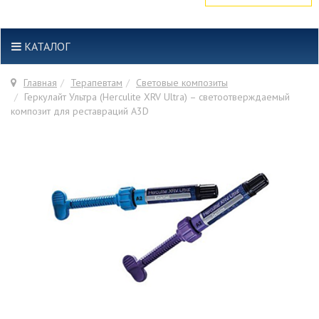
КАТАЛОГ
Главная
Терапевтам
Световые композиты
Геркулайт Ультра (Herculite XRV Ultra) – светоотверждаемый
композит для реставраций A3D